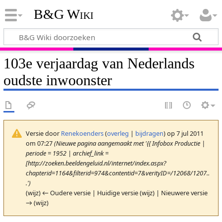
B&G Wiki
103e verjaardag van Nederlands
oudste inwoonster
Versie door
Renekoenders
(
overleg
|
bijdragen
)
op 7 jul 2011
om 07:27
(Nieuwe pagina aangemaakt met '{{ Infobox Productie |
periode = 1952 | archief_link =
[http://zoeken.beeldengeluid.nl/internet/index.aspx?
chapterid=1164&filterid=974&contentid=7&verityID=/12068/1207..
.')
(wijz) ← Oudere versie | Huidige versie (wijz) | Nieuwere versie
→ (wijz)