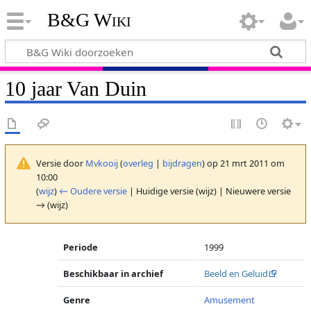
B&G Wiki
10 jaar Van Duin
Versie door
Mvkooij
(
overleg
|
bijdragen
)
op 21 mrt 2011 om
10:00
(
wijz
)
← Oudere versie
| Huidige versie (wijz) | Nieuwere versie
→ (wijz)
Periode
1999
Beschikbaar in archief
Beeld en Geluid
Genre
Amusement