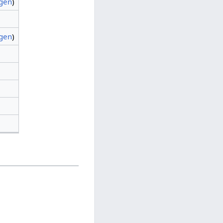
agen
)
agen
)