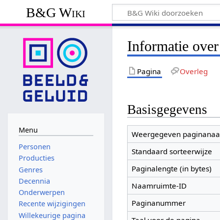
B&G Wiki
Informatie ove
Pagina
Overleg
Basisgegevens
Menu
Weergegeven paginana
Personen
Standaard sorteerwijze
Producties
Paginalengte (in bytes)
Genres
Decennia
Naamruimte-ID
Onderwerpen
Paginanummer
Recente wijzigingen
Willekeurige pagina