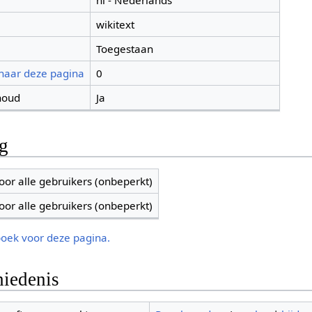
nl - Nederlands
wikitext
Toegestaan
 naar deze pagina
0
houd
Ja
ng
oor alle gebruikers (onbeperkt)
oor alle gebruikers (onbeperkt)
boek voor deze pagina.
iedenis