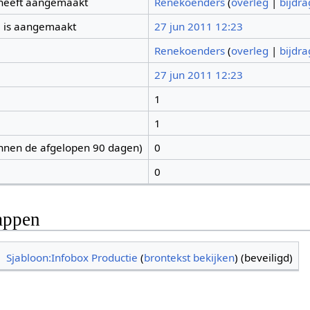
 heeft aangemaakt
Renekoenders
(
overleg
|
bijdr
 is aangemaakt
27 jun 2011 12:23
Renekoenders
(
overleg
|
bijdr
27 jun 2011 12:23
1
1
nnen de afgelopen 90 dagen)
0
0
appen
Sjabloon:Infobox Productie
(
brontekst bekijken
) (beveiligd)