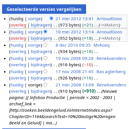
huidig
vorige
21 mei 2012 13:41
ArnoudGoos
overleg
bijdragen
973 bytes
+21
→
Makers
2
huidig
vorige
10 mei 2012 13:14
ArnoudGoos
1
overleg
bijdragen
952 bytes
+18
→
Makers
m
1
huidig
vorige
8 dec 2010 09:35
Mvkooij
e
0
overleg
bijdragen
934 bytes
+18
i
m
8
G
huidig
vorige
19 nov 2008 09:28
Renekoenders
2
e
d
e
overleg
bijdragen
916 bytes
−10
0
i
e
1
e
G
huidig
vorige
17 nov 2008 21:45
Bas agterberg
1
2
c
9
n
e
overleg
bijdragen
926 bytes
+16
2
0
2
n
1
b
e
G
huidig
vorige
21 mei 2008 13:09
Renekoenders
1
0
o
7
e
n
e
overleg
bijdragen
910 bytes
+910
Nieuwe
2
1
v
n
2
w
b
e
pagina: {{ Infobox Productie | periode = 2002 - 2003 |
0
2
o
1
e
e
n
archief_link =
0
v
m
r
w
b
[http://zoeken.beeldengeluid.nl/internet/index.aspx?
0
2
e
k
e
e
ChapterID=1164&searchText=10%20lastige%20vragen
8
0
i
i
r
w
Beeld en Geluid] | ma...
0
2
n
k
e