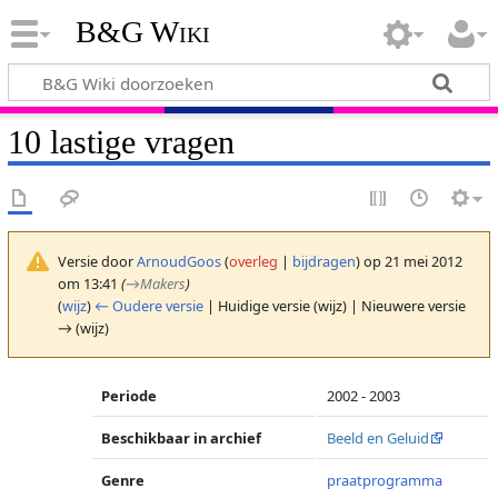
B&G Wiki
10 lastige vragen
Versie door
ArnoudGoos
(
overleg
|
bijdragen
)
op 21 mei 2012
om 13:41
(
→
Makers
)
(
wijz
)
← Oudere versie
| Huidige versie (wijz) | Nieuwere versie
→ (wijz)
Periode
2002 - 2003
Beschikbaar in archief
Beeld en Geluid
Genre
praatprogramma