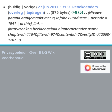
huidig
vorige
27 jun 2011 13:09
Renekoenders
overleg
bijdragen
875 bytes
+875
Nieuwe
2
pagina aangemaakt met '{{ Infobox Productie | periode =
7
1941 | archief_link =
j
[http://zoeken.beeldengeluid.nl/internet/index.aspx?
u
chapterid=1164&filterid=974&contentid=7&verityID=/12068/
n
1207...'
2
0
Privacybeleid
Over B&G Wiki
1
Voorbehoud
1