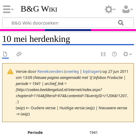
B&G Wiki
10 mei herdenking
Versie door
Renekoenders
(
overleg
|
bijdragen
)
op 27 jun 2011
om 13:09
(Nieuwe pagina aangemaakt met '{{ Infobox Productie |
periode = 1941 | archief_link =
[http://zoeken.beeldengeluid.nl/internet/index.aspx?
chapterid=1164&filterid=974&contentid=7&verityID=/12068/1207..
.')
(wijz) ← Oudere versie | Huidige versie (wijz) | Nieuwere versie
→ (wijz)
Periode
1941