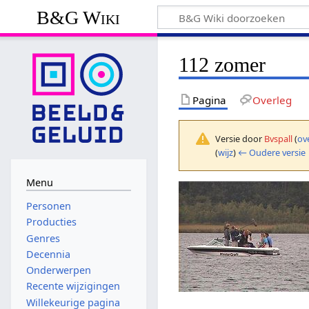
B&G Wiki
112 zomer
Pagina
Overleg
Versie door
Bvspall
(
ov
(
wijz
)
← Oudere versie
Menu
Personen
Producties
Genres
Decennia
Onderwerpen
Recente wijzigingen
Willekeurige pagina