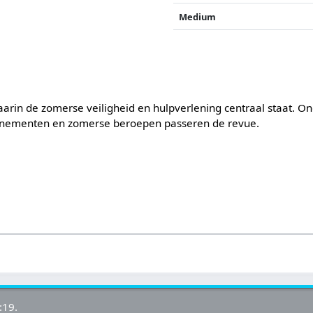
Medium
rin de zomerse veiligheid en hulpverlening centraal staat. O
evenementen en zomerse beroepen passeren de revue.
s
:19.