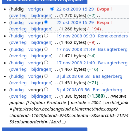
huidig
vorige
22 okt 2009 15:29
Bvspall
overleg
bijdragen
1.270 bytes
+2
2
G
huidig
vorige
22 okt 2009 15:29
Bvspall
2
e
overleg
bijdragen
1.268 bytes
−194
o
e
G
huidig
vorige
19 nov 2008 09:30
Renekoenders
k
n
e
overleg
bijdragen
1.462 bytes
−9
t
1
b
e
G
huidig
vorige
17 nov 2008 21:49
Bas agterberg
2
9
e
n
e
overleg
bijdragen
1.471 bytes
+4
0
n
1
w
b
e
G
huidig
vorige
17 nov 2008 21:49
Bas agterberg
0
o
7
e
e
n
e
overleg
bijdragen
1.467 bytes
+16
9
v
n
r
w
b
e
G
huidig
vorige
3 jul 2008 09:58
Bas agterberg
2
o
k
e
e
n
e
overleg
bijdragen
1.451 bytes
+71
0
v
3
i
r
w
b
e
G
huidig
vorige
3 jul 2008 09:56
Bas agterberg
0
2
j
n
k
e
e
n
e
overleg
bijdragen
1.380 bytes
+1.380
Nieuwe
8
0
u
g
i
r
w
b
e
pagina: {{ Infobox Productie | periode = 2004 | archief_link
0
l
s
n
k
e
e
n
= [http://zoeken.beeldengeluid.nl/internet/index.aspx?
8
2
s
g
i
r
w
b
chapterid=1164&filterid=974&contentid=7&searchID=71274
0
a
s
n
k
e
e
5&columnorderid=-1&ord...
0
m
s
g
i
r
w
8
e