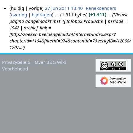
huidig
vorige
27 jun 2011 13:40
Renekoenders
overleg
bijdragen
1.311 bytes
+1.311
Nieuwe
2
pagina aangemaakt met '{{ Infobox Productie | periode =
7
1942 | archief_link =
j
[http://zoeken.beeldengeluid.nl/internet/index.aspx?
u
chapterid=1164&filterid=974&contentid=7&verityID=/12068/
n
1207...'
2
0
Privacybeleid
Over B&G Wiki
1
Voorbehoud
1