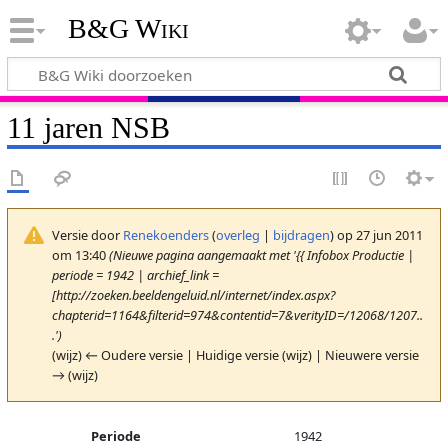
B&G Wiki
11 jaren NSB
Versie door
Renekoenders
(
overleg
|
bijdragen
)
op 27 jun 2011
om 13:40
(Nieuwe pagina aangemaakt met '{{ Infobox Productie |
periode = 1942 | archief_link =
[http://zoeken.beeldengeluid.nl/internet/index.aspx?
chapterid=1164&filterid=974&contentid=7&verityID=/12068/1207..
.')
(wijz) ← Oudere versie | Huidige versie (wijz) | Nieuwere versie
→ (wijz)
Periode
1942