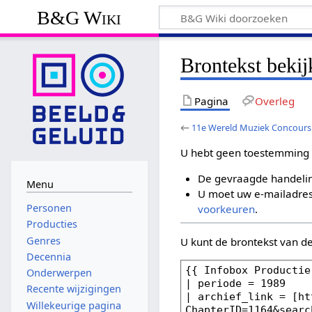
B&G Wiki
Brontekst beki
Pagina
Overleg
←
11e Wereld Muziek Concours
U hebt geen toestemming 
De gevraagde handelin
Menu
U moet uw e-mailadres 
Personen
voorkeuren
.
Producties
Genres
U kunt de brontekst van d
Decennia
Onderwerpen
Recente wijzigingen
Willekeurige pagina