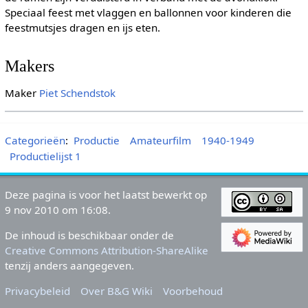
Speciaal feest met vlaggen en ballonnen voor kinderen die
feestmutsjes dragen en ijs eten.
Makers
Maker
Piet Schendstok
Categorieën
:
Productie
Amateurfilm
1940-1949
Productielijst 1
Deze pagina is voor het laatst bewerkt op
9 nov 2010 om 16:08.
De inhoud is beschikbaar onder de
Creative Commons Attribution-ShareAlike
tenzij anders aangegeven.
Privacybeleid
Over B&G Wiki
Voorbehoud