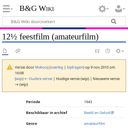
B&G Wiki
12½ feestfilm (amateurfilm)
Versie door
Mvkooij
(
overleg
|
bijdragen
)
op 9 nov 2010 om
16:08
(
wijz
)
← Oudere versie
| Huidige versie (wijz) | Nieuwere versie
→ (wijz)
Periode
1943
Beschikbaar in archief
Beeld en Geluid
Genre
amateurfilm