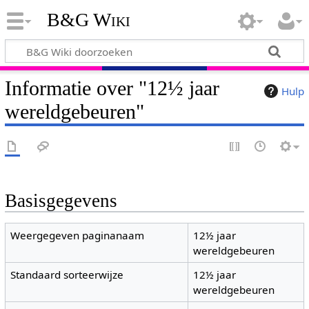
B&G Wiki
Informatie over "12½ jaar
Hulp
wereldgebeuren"
Basisgegevens
Weergegeven paginanaam
12½ jaar
wereldgebeuren
Standaard sorteerwijze
12½ jaar
wereldgebeuren