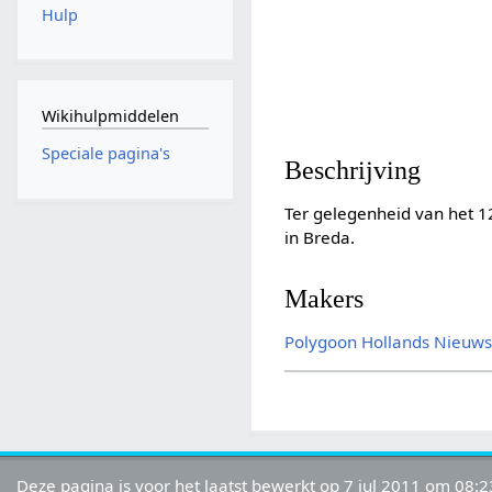
Hulp
Wikihulpmiddelen
Speciale pagina's
Beschrijving
Ter gelegenheid van het 12
in Breda.
Makers
Polygoon
Hollands Nieuw
Deze pagina is voor het laatst bewerkt op 7 jul 2011 om 08:2