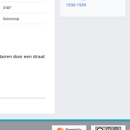
1930-1939
0'40"
bioscoop
tairen door een straat