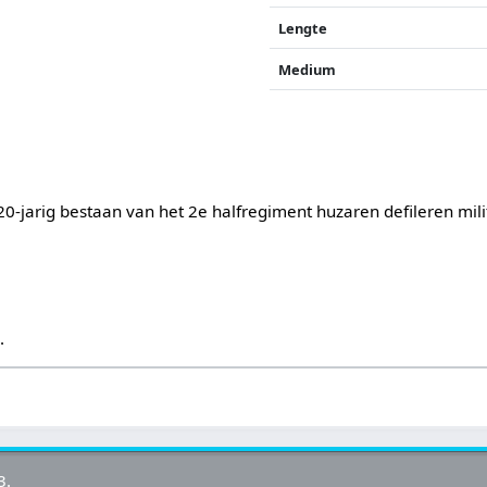
Lengte
Medium
0-jarig bestaan van het 2e halfregiment huzaren defileren mili
s
.
3.