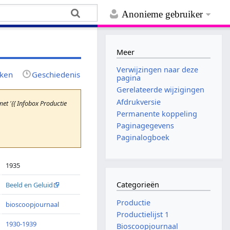
Anonieme gebruiker
Meer
Verwijzingen naar deze
jken
Geschiedenis
pagina
Gerelateerde wijzigingen
Afdrukversie
t '{{ Infobox Productie
Permanente koppeling
Paginagegevens
Paginalogboek
1935
Categorieën
Beeld en Geluid
Productie
bioscoopjournaal
Productielijst 1
1930-1939
Bioscoopjournaal