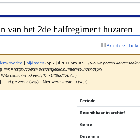
an van het 2de halfregiment huzaren
Brontekst beki
ers
(
overleg
|
bijdragen
)
op 7 jul 2011 om 08:23
(Nieuwe pagina aangemaakt me
f_link = [http://zoeken.beeldengeluid.nl/internet/index.aspx?
=974&contentid=7&verityID=/12068/1207...')
| Huidige versie (wijz) | Nieuwere versie → (wijz)
Periode
Beschikbaar in archief
Genre
Decennia