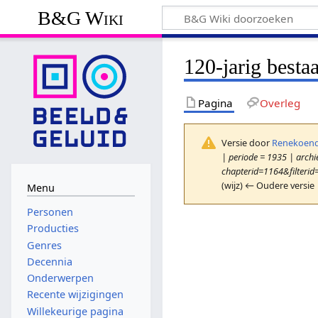
B&G Wiki
120-jarig besta
Pagina
Overleg
Versie door
Renekoend
| periode = 1935 | archie
chapterid=1164&filterid
(wijz) ← Oudere versie 
Menu
Personen
Producties
Genres
Decennia
Onderwerpen
Recente wijzigingen
Willekeurige pagina