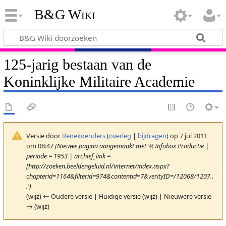
B&G Wiki
125-jarig bestaan van de
Koninklijke Militaire Academie
Versie door
Renekoenders
(
overleg
|
bijdragen
)
op 7 jul 2011
om 08:47
(Nieuwe pagina aangemaakt met '{{ Infobox Productie |
periode = 1953 | archief_link =
[http://zoeken.beeldengeluid.nl/internet/index.aspx?
chapterid=1164&filterid=974&contentid=7&verityID=/12068/1207..
.')
(wijz) ← Oudere versie | Huidige versie (wijz) | Nieuwere versie
→ (wijz)