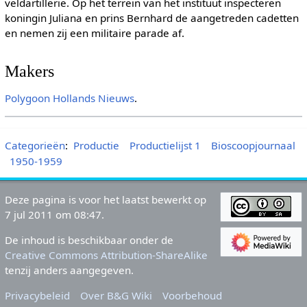
veldartillerie. Op het terrein van het instituut inspecteren
koningin Juliana en prins Bernhard de aangetreden cadetten
en nemen zij een militaire parade af.
Makers
Polygoon
Hollands Nieuws
.
Categorieën
:
Productie
Productielijst 1
Bioscoopjournaal
1950-1959
Deze pagina is voor het laatst bewerkt op
7 jul 2011 om 08:47.
De inhoud is beschikbaar onder de
Creative Commons Attribution-ShareAlike
tenzij anders aangegeven.
Privacybeleid
Over B&G Wiki
Voorbehoud