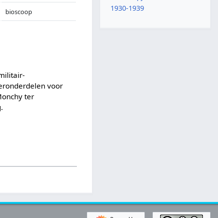
1930-1939
bioscoop
ilitair-
geronderdelen voor
Monchy ter
.