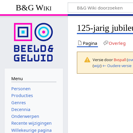
B&G Wiki
125-jarig jubil
Pagina
Overleg
Versie door
Bvspall
(
ov
(
wijz
)
← Oudere versie
Menu
Personen
Producties
Genres
Decennia
Onderwerpen
Recente wijzigingen
Willekeurige pagina