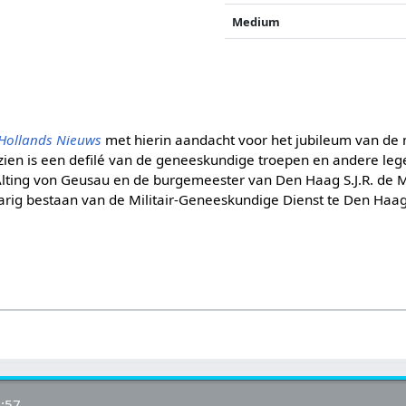
Medium
Hollands Nieuws
met hierin aandacht voor het jubileum van de m
zien is een defilé van de geneeskundige troepen en andere le
. Alting von Geusau en de burgemeester van Den Haag S.J.R. de 
arig bestaan van de Militair-Geneeskundige Dienst te Den Haag
:57.