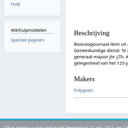
Hulp
Wikihulpmiddelen
Beschrijving
Speciale pagina's
Bioscoopjournaal-item uit
Geneeskundige dienst. Te 
generaal-majoor jhr. J.Th
gelegenheid van het 125-j
Makers
Polygoon
Deze pagina is voor het laatst bewerkt op 21 sep 2011 om 13