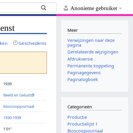
Anonieme gebruiker
enst
Meer
Verwijzingen naar deze
jken
Geschiedenis
pagina
Gerelateerde wijzigingen
Afdrukversie
Permanente koppeling
Paginagegevens
Paginalogboek
1939
Beeld en Geluid
bioscoopjournaal
Categorieën
Productie
1930-1939
Productielijst 1
1'01"
Bioscoopjournaal