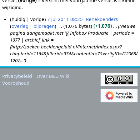
versie,
(vorige)
= verschil met voorgaande versie,
k
= kleine
wijziging.
huidig
vorige
7 jul 2011 08:25
Renekoenders
overleg
bijdragen
1.076 bytes
+1.076
Nieuwe
7
pagina aangemaakt met '{{ Infobox Productie | periode =
j
1977 | archief_link =
u
[http://zoeken.beeldengeluid.nl/internet/index.aspx?
l
chapterid=1164&filterid=974&contentid=7&verityID=/12068/
2
1207...'
0
1
Privacybeleid
Over B&G Wiki
1
Voorbehoud