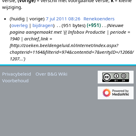
versie,
(vorige)
= verschil met voorgaande versie,
k
= kleine
wijziging.
huidig
vorige
7 jul 2011 08:26
Renekoenders
overleg
bijdragen
951 bytes
+951
Nieuwe
7
pagina aangemaakt met '{{ Infobox Productie | periode =
j
1940 | archief_link =
u
[http://zoeken.beeldengeluid.nl/internet/index.aspx?
l
chapterid=1164&filterid=974&contentid=7&verityID=/12068/
2
1207...'
0
1
Privacybeleid
Over B&G Wiki
1
Voorbehoud