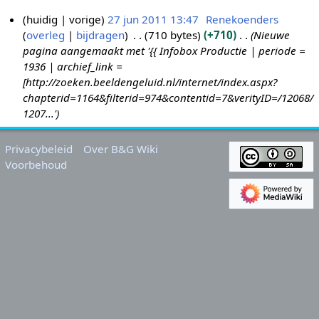
huidig
vorige
27 jun 2011 13:47
Renekoenders
overleg
bijdragen
710 bytes
+710
Nieuwe
2
pagina aangemaakt met '{{ Infobox Productie | periode =
7
1936 | archief_link =
j
[http://zoeken.beeldengeluid.nl/internet/index.aspx?
u
chapterid=1164&filterid=974&contentid=7&verityID=/12068/
n
1207...'
2
0
Privacybeleid
Over B&G Wiki
1
Voorbehoud
1