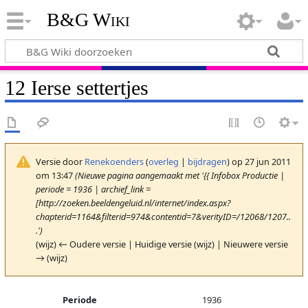
B&G Wiki
12 Ierse settertjes
Versie door
Renekoenders
(
overleg
|
bijdragen
)
op 27 jun 2011
om 13:47
(Nieuwe pagina aangemaakt met '{{ Infobox Productie |
periode = 1936 | archief_link =
[http://zoeken.beeldengeluid.nl/internet/index.aspx?
chapterid=1164&filterid=974&contentid=7&verityID=/12068/1207..
.')
(wijz) ← Oudere versie | Huidige versie (wijz) | Nieuwere versie
→ (wijz)
Periode
1936