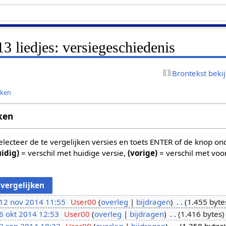
3 liedjes: versiegeschiedenis
Brontekst beki
jken
ken
 selecteer de te vergelijken versies en toets ENTER of de knop o
uidig)
= verschil met huidige versie,
(vorige)
= verschil met voo
12 nov 2014 11:55
User00
overleg
bijdragen
1.455 byte
6 okt 2014 12:53
User00
overleg
bijdragen
1.416 bytes