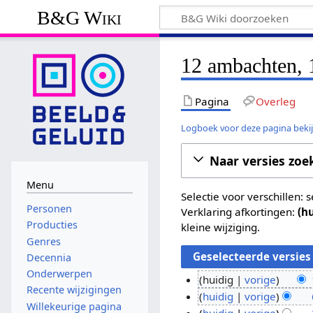
B&G Wiki
12 ambachten, 1
Pagina
Overleg
Logboek voor deze pagina beki
Naar versies zoe
Menu
Selectie voor verschillen:
Personen
Verklaring afkortingen:
(h
Producties
kleine wijziging.
Genres
Decennia
Onderwerpen
huidig
vorige
Recente wijzigingen
G
1
huidig
vorige
Willekeurige pagina
e
G