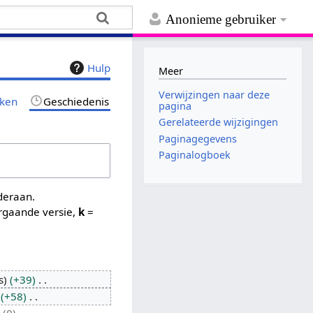
Anonieme gebruiker
Hulp
Meer
Verwijzingen naar deze
jken
Geschiedenis
pagina
Gerelateerde wijzigingen
Paginagegevens
Paginalogboek
nderaan.
rgaande versie,
k
=
s
+39
+58