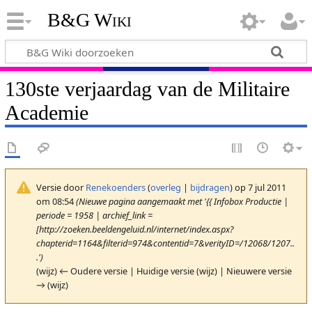
B&G Wiki
130ste verjaardag van de Militaire
Academie
Versie door
Renekoenders
(
overleg
|
bijdragen
)
op 7 jul 2011
om 08:54
(Nieuwe pagina aangemaakt met '{{ Infobox Productie |
periode = 1958 | archief_link =
[http://zoeken.beeldengeluid.nl/internet/index.aspx?
chapterid=1164&filterid=974&contentid=7&verityID=/12068/1207..
.')
(wijz) ← Oudere versie | Huidige versie (wijz) | Nieuwere versie
→ (wijz)