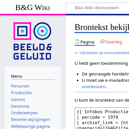
B&G Wiki
Brontekst beki
Pagina
Overleg
←
136 kerken op monumentenli
U hebt geen toestemming 
De gevraagde handelin
Menu
U moet uw e-mailadres 
Personen
voorkeuren
.
Producties
Genres
U kunt de brontekst van d
Decennia
Onderwerpen
Recente wijzigingen
Willekeurige pagina