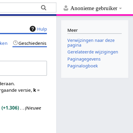
Anonieme gebruiker
Hulp
Meer
Verwijzingen naar deze
jken
Geschiedenis
pagina
Gerelateerde wijzigingen
Paginagegevens
Paginalogboek
nderaan.
rgaande versie,
k
=
+1.306
Nieuwe