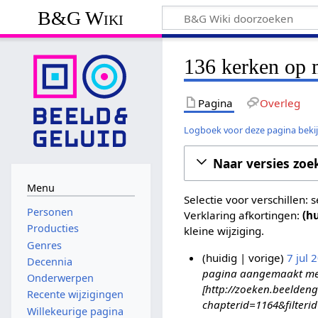
B&G Wiki
136 kerken op 
Pagina
Overleg
Logboek voor deze pagina beki
Naar versies zoe
Menu
Selectie voor verschillen:
Personen
Verklaring afkortingen:
(h
Producties
kleine wijziging.
Genres
huidig
vorige
7 jul 
Decennia
pagina aangemaakt met '
7
Onderwerpen
[http://zoeken.beeldeng
j
Recente wijzigingen
chapterid=1164&filteri
u
Willekeurige pagina