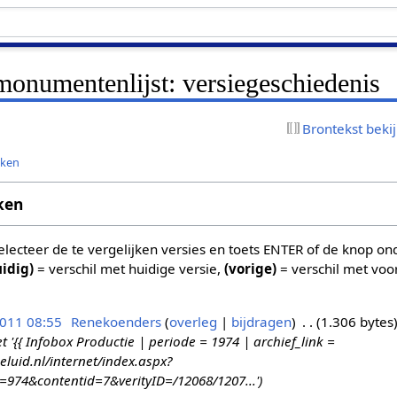
monumentenlijst: versiegeschiedenis
Brontekst beki
jken
ken
 selecteer de te vergelijken versies en toets ENTER of de knop o
uidig)
= verschil met huidige versie,
(vorige)
= verschil met voo
2011 08:55
Renekoenders
overleg
bijdragen
1.306 bytes
{{ Infobox Productie | periode = 1974 | archief_link =
eluid.nl/internet/index.aspx?
d=974&contentid=7&verityID=/12068/1207...'