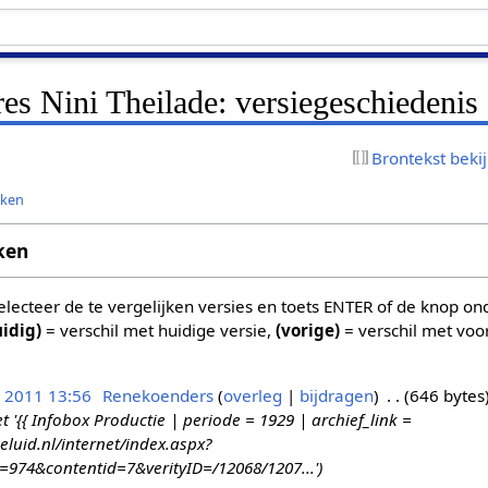
res Nini Theilade: versiegeschiedenis
Brontekst beki
jken
ken
 selecteer de te vergelijken versies en toets ENTER of de knop o
uidig)
= verschil met huidige versie,
(vorige)
= verschil met voo
n 2011 13:56
Renekoenders
overleg
bijdragen
646 bytes
{{ Infobox Productie | periode = 1929 | archief_link =
eluid.nl/internet/index.aspx?
d=974&contentid=7&verityID=/12068/1207...'