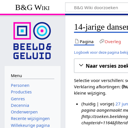
B&G Wiki
14-jarige danse
Pagina
Overleg
Logboek voor deze pagina beki
Naar versies zoe
Menu
Selectie voor verschillen:
Personen
Verklaring afkortingen:
(h
Producties
kleine wijziging.
Genres
huidig
vorige
27 ju
Decennia
pagina aangemaakt met '
2
Onderwerpen
[http://zoeken.beeldeng
7
Recente wijzigingen
chapterid=1164&filteri
j
Willekeurige pagina