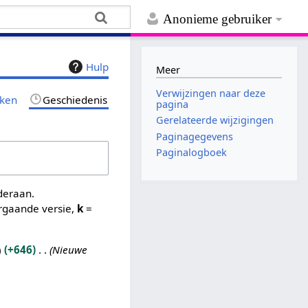
Anonieme gebruiker
Hulp
Meer
Verwijzingen naar deze
jken
Geschiedenis
pagina
Gerelateerde wijzigingen
Paginagegevens
Paginalogboek
nderaan.
rgaande versie,
k
=
+646
Nieuwe