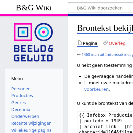
B&G Wiki
Brontekst bekij
Pagina
Overleg
←
1460 man uit Indonesië met g
U hebt geen toestemming 
De gevraagde handelin
Menu
U moet uw e-mailadres 
Personen
voorkeuren
.
Producties
Genres
U kunt de brontekst van d
Decennia
Onderwerpen
Recente wijzigingen
Willekeurige pagina