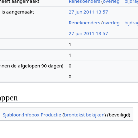
 heeft aangemaakt
Renekoenders
(
overleg
|
bijdr
 is aangemaakt
27 jun 2011 13:57
Renekoenders
(
overleg
|
bijdr
27 jun 2011 13:57
1
1
nnen de afgelopen 90 dagen)
0
0
appen
Sjabloon:Infobox Productie
(
brontekst bekijken
) (beveiligd)