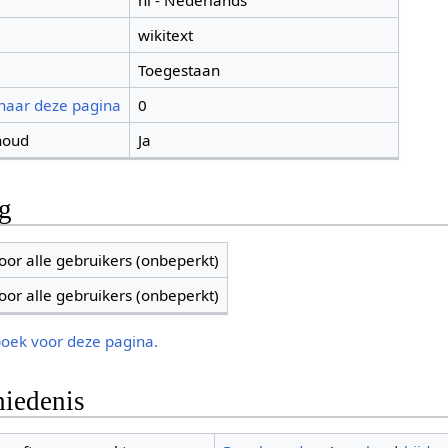
nl - Nederlands
wikitext
Toegestaan
 naar deze pagina
0
houd
Ja
ng
oor alle gebruikers (onbeperkt)
oor alle gebruikers (onbeperkt)
boek voor deze pagina.
iedenis