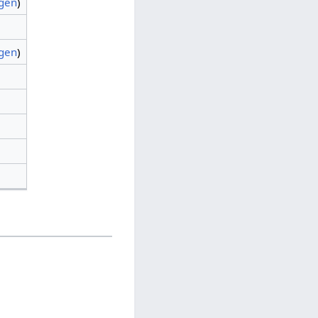
agen
)
agen
)