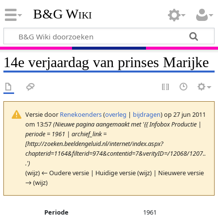
B&G Wiki
14e verjaardag van prinses Marijke
Versie door
Renekoenders
(
overleg
|
bijdragen
)
op 27 jun 2011
om 13:57
(Nieuwe pagina aangemaakt met '{{ Infobox Productie |
periode = 1961 | archief_link =
[http://zoeken.beeldengeluid.nl/internet/index.aspx?
chapterid=1164&filterid=974&contentid=7&verityID=/12068/1207..
.')
(wijz) ← Oudere versie | Huidige versie (wijz) | Nieuwere versie
→ (wijz)
Periode
1961