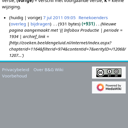
versie,
(vorige)
= verschil met voorgaande versie,
k
= kleine
wijziging.
huidig
vorige
7 jul 2011 09:05
Renekoenders
overleg
bijdragen
931 bytes
+931
Nieuwe
7
pagina aangemaakt met '{{ Infobox Productie | periode =
j
1934 | archief_link =
u
[http://zoeken.beeldengeluid.nl/internet/index.aspx?
l
chapterid=1164&filterid=974&contentid=7&verityID=/12068/
2
1207...'
0
1
Privacybeleid
Over B&G Wiki
1
Voorbehoud