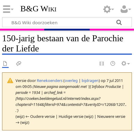
B&G Wiki
150-jarig bestaan van de Parochie
der Liefde
Versie door
Renekoenders
(
overleg
|
bijdragen
)
op 7 jul 2011
om 09:05
(Nieuwe pagina aangemaakt met '{{ Infobox Productie |
periode = 1934 | archief_link =
[http://zoeken.beeldengeluid.nl/internet/index.aspx?
chapterid=1164&filterid=974&contentid=7&verityID=/12068/1207..
.')
(wijz) ← Oudere versie | Huidige versie (wijz) | Nieuwere versie
→ (wijz)