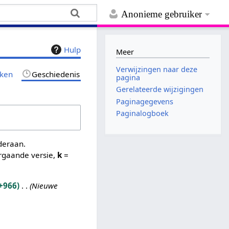
Anonieme gebruiker
Hulp
Meer
Verwijzingen naar deze
jken
Geschiedenis
pagina
Gerelateerde wijzigingen
Paginagegevens
Paginalogboek
nderaan.
rgaande versie,
k
=
+966
Nieuwe