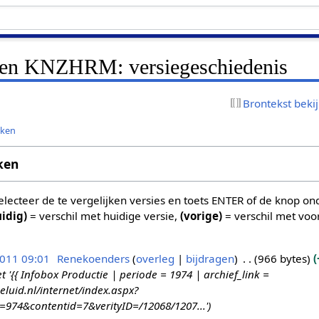
aren KNZHRM: versiegeschiedenis
Brontekst beki
jken
ken
 selecteer de te vergelijken versies en toets ENTER of de knop o
uidig)
= verschil met huidige versie,
(vorige)
= verschil met voo
2011 09:01
Renekoenders
overleg
bijdragen
966 bytes
{{ Infobox Productie | periode = 1974 | archief_link =
eluid.nl/internet/index.aspx?
d=974&contentid=7&verityID=/12068/1207...'