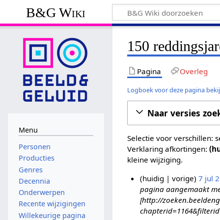
B&G Wiki
150 reddingsj
Pagina
Overleg
Logboek voor deze pagina beki
Naar versies zoe
Menu
Selectie voor verschillen:
Personen
Verklaring afkortingen:
(h
Producties
kleine wijziging.
Genres
huidig
vorige
7 jul 
Decennia
pagina aangemaakt met '
7
Onderwerpen
[http://zoeken.beeldeng
j
Recente wijzigingen
chapterid=1164&filteri
u
Willekeurige pagina