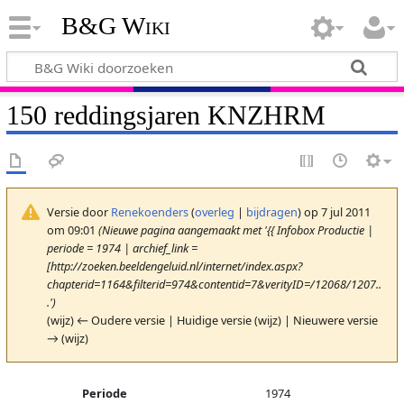
B&G Wiki
150 reddingsjaren KNZHRM
Versie door
Renekoenders
(
overleg
|
bijdragen
)
op 7 jul 2011
om 09:01
(Nieuwe pagina aangemaakt met '{{ Infobox Productie |
periode = 1974 | archief_link =
[http://zoeken.beeldengeluid.nl/internet/index.aspx?
chapterid=1164&filterid=974&contentid=7&verityID=/12068/1207..
.')
(wijz) ← Oudere versie | Huidige versie (wijz) | Nieuwere versie
→ (wijz)
Periode
1974