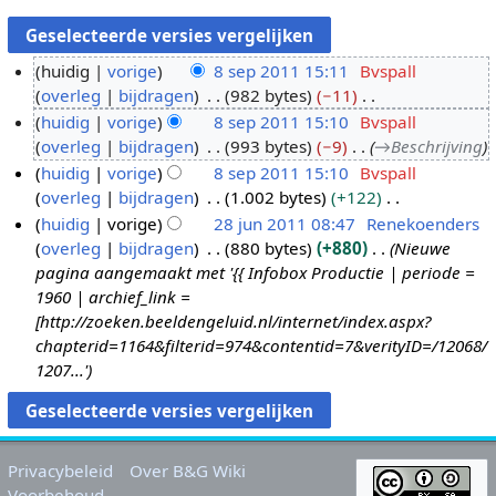
huidig
vorige
8 sep 2011 15:11
Bvspall
overleg
bijdragen
982 bytes
−11
8
G
huidig
vorige
8 sep 2011 15:10
Bvspall
s
e
overleg
bijdragen
993 bytes
−9
→
Beschrijving
e
e
huidig
vorige
8 sep 2011 15:10
Bvspall
p
n
overleg
bijdragen
1.002 bytes
+122
2
b
G
huidig
vorige
28 jun 2011 08:47
Renekoenders
0
e
e
overleg
bijdragen
880 bytes
+880
Nieuwe
1
2
w
e
pagina aangemaakt met '{{ Infobox Productie | periode =
1
8
e
n
1960 | archief_link =
j
r
b
[http://zoeken.beeldengeluid.nl/internet/index.aspx?
u
k
e
chapterid=1164&filterid=974&contentid=7&verityID=/12068/
n
i
w
1207...'
2
n
e
0
g
r
1
s
k
1
s
i
Privacybeleid
Over B&G Wiki
a
n
Voorbehoud