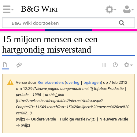
B&G Wiki
15 miljoen mensen en een
hartgrondig misverstand
Versie door
Renekoenders
(
overleg
|
bijdragen
)
op 7 feb 2012
om 12:29
(Nieuwe pagina aangemaakt met '{{ Infobox Productie |
periode = 1996 | archief_link =
[http://zoeken.beeldengeluid.nl/internet/index.aspx?
ChapterID=1164&searchText=15%20miljoen%20mensen%20en%20
een%2...')
(wijz) ← Oudere versie | Huidige versie (wijz) | Nieuwere versie
→ (wijz)