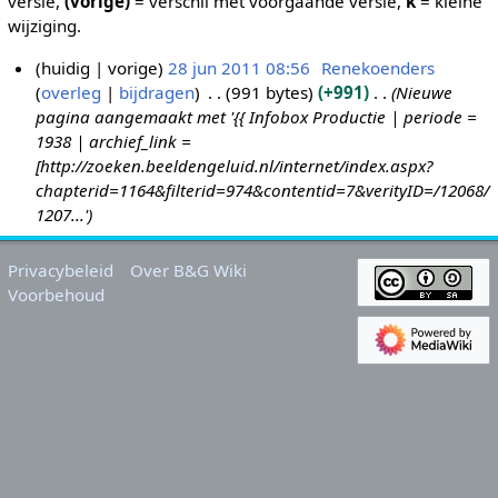
versie,
(vorige)
= verschil met voorgaande versie,
k
= kleine
wijziging.
huidig
vorige
28 jun 2011 08:56
Renekoenders
overleg
bijdragen
991 bytes
+991
Nieuwe
2
pagina aangemaakt met '{{ Infobox Productie | periode =
8
1938 | archief_link =
j
[http://zoeken.beeldengeluid.nl/internet/index.aspx?
u
chapterid=1164&filterid=974&contentid=7&verityID=/12068/
n
1207...'
2
0
Privacybeleid
Over B&G Wiki
1
Voorbehoud
1