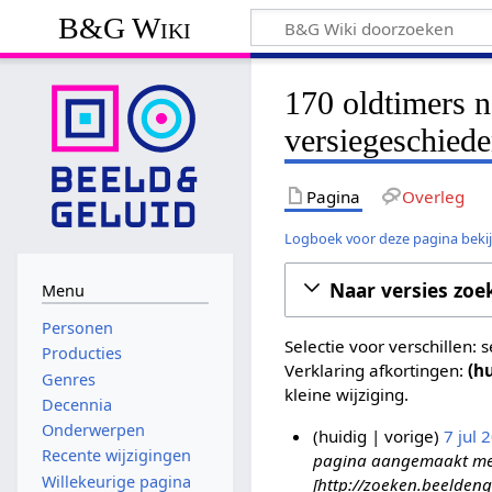
B&G Wiki
170 oldtimers n
versiegeschiede
Pagina
Overleg
Logboek voor deze pagina beki
Naar versies zoe
Menu
Personen
Selectie voor verschillen:
Producties
Verklaring afkortingen:
(h
Genres
kleine wijziging.
Decennia
Onderwerpen
huidig
vorige
7 jul 
Recente wijzigingen
pagina aangemaakt met '
7
Willekeurige pagina
[http://zoeken.beeldeng
j