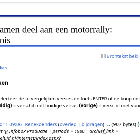
amen deel aan een motorrally:
nis
Brontekst beki
jken
ken
 selecteer de te vergelijken versies en toets ENTER of de knop o
uidig)
= verschil met huidige versie,
(vorige)
= verschil met voo
2011 09:06
Renekoenders
overleg
bijdragen
907 bytes
{{ Infobox Productie | periode = 1980 | archief_link =
eluid.nl/internet/index.aspx?