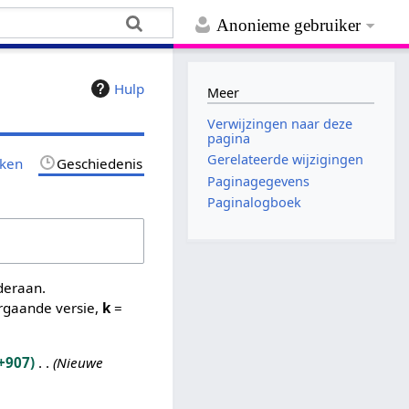
Anonieme gebruiker
Hulp
Meer
Verwijzingen naar deze
pagina
Gerelateerde wijzigingen
jken
Geschiedenis
Paginagegevens
Paginalogboek
nderaan.
rgaande versie,
k
=
+907
Nieuwe