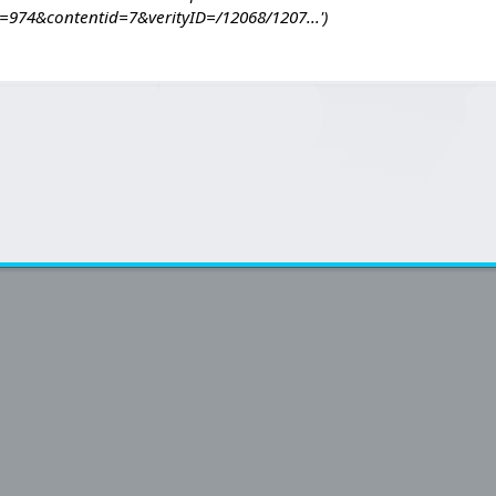
d=974&contentid=7&verityID=/12068/1207...'