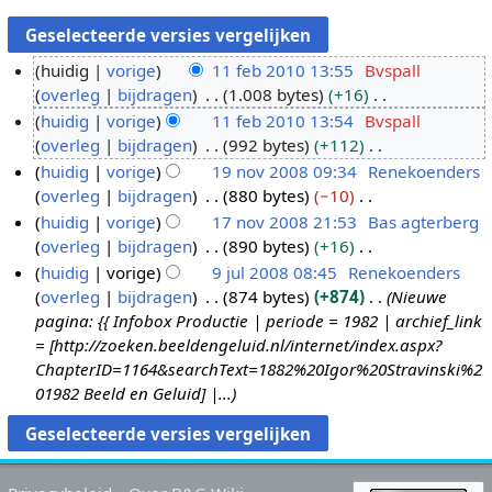
huidig
vorige
11 feb 2010 13:55
Bvspall
overleg
bijdragen
1.008 bytes
+16
1
G
huidig
vorige
11 feb 2010 13:54
Bvspall
1
e
overleg
bijdragen
992 bytes
+112
f
e
G
huidig
vorige
19 nov 2008 09:34
Renekoenders
e
n
e
overleg
bijdragen
880 bytes
−10
b
1
b
e
G
huidig
vorige
17 nov 2008 21:53
Bas agterberg
2
9
e
n
e
overleg
bijdragen
890 bytes
+16
0
n
1
w
b
e
G
huidig
vorige
9 jul 2008 08:45
Renekoenders
1
o
7
e
e
n
e
overleg
bijdragen
874 bytes
+874
Nieuwe
0
v
n
9
r
w
b
e
pagina: {{ Infobox Productie | periode = 1982 | archief_link
2
o
j
k
e
e
n
= [http://zoeken.beeldengeluid.nl/internet/index.aspx?
0
v
u
i
r
w
b
ChapterID=1164&searchText=1882%20Igor%20Stravinski%2
0
2
l
n
k
e
e
01982 Beeld en Geluid] |...
8
0
2
g
i
r
w
0
0
s
n
k
e
8
0
s
g
i
r
8
a
s
n
k