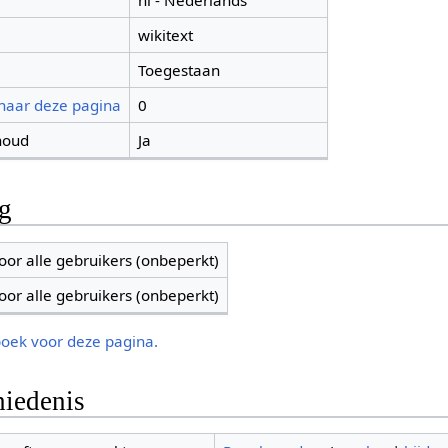
nl - Nederlands
wikitext
Toegestaan
 naar deze pagina
0
houd
Ja
ng
oor alle gebruikers (onbeperkt)
oor alle gebruikers (onbeperkt)
boek voor deze pagina.
iedenis