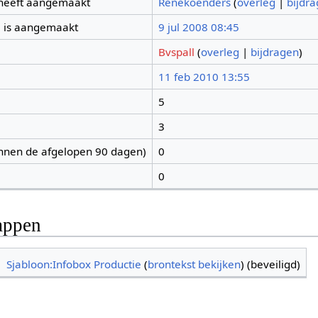
 heeft aangemaakt
Renekoenders
(
overleg
|
bijdr
 is aangemaakt
9 jul 2008 08:45
Bvspall
(
overleg
|
bijdragen
)
11 feb 2010 13:55
5
3
nnen de afgelopen 90 dagen)
0
0
appen
Sjabloon:Infobox Productie
(
brontekst bekijken
) (beveiligd)