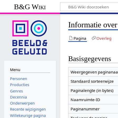
B&G Wiki
Informatie over
Pagina
Overleg
Basisgegevens
Menu
Weergegeven paginana
Personen
Standaard sorteerwijze
Producties
Paginalengte (in bytes)
Genres
Decennia
Naamruimte-ID
Onderwerpen
Paginanummer
Recente wijzigingen
Willekeurige pagina