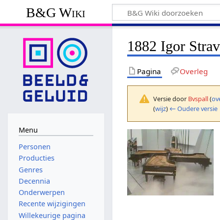
B&G Wiki
1882 Igor Stra
Pagina
Overleg
Versie door
Bvspall
(
ov
(
wijz
)
← Oudere versie
Menu
Personen
Producties
Genres
Decennia
Onderwerpen
Recente wijzigingen
Willekeurige pagina