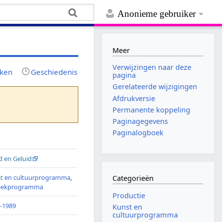
Anonieme gebruiker
Meer
Verwijzingen naar deze
jken
Geschiedenis
pagina
Gerelateerde wijzigingen
Afdrukversie
Permanente koppeling
Paginagegevens
Paginalogboek
2
d en Geluid
t en cultuurprogramma
,
Categorieën
iekprogramma
Productie
-1989
Kunst en
cultuurprogramma