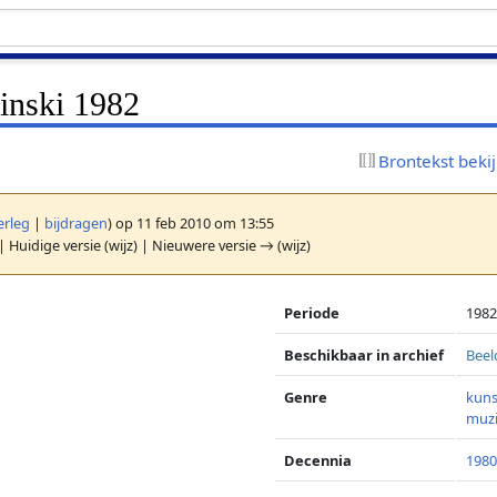
vinski 1982
Brontekst beki
erleg
|
bijdragen
)
op 11 feb 2010 om 13:55
| Huidige versie (wijz) | Nieuwere versie → (wijz)
Periode
198
Beschikbaar in archief
Beel
Genre
kuns
muz
Decennia
1980