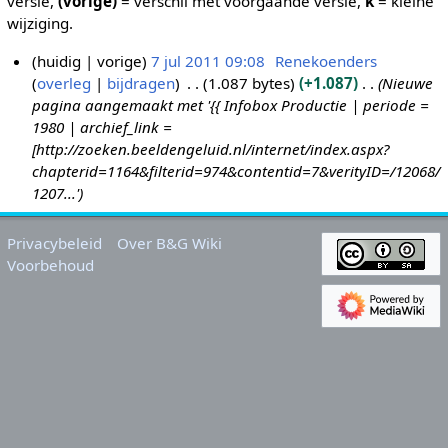
versie,
(vorige)
= verschil met voorgaande versie,
k
= kleine
wijziging.
huidig
vorige
7 jul 2011 09:08
Renekoenders
overleg
bijdragen
1.087 bytes
+1.087
Nieuwe
7
pagina aangemaakt met '{{ Infobox Productie | periode =
j
1980 | archief_link =
u
[http://zoeken.beeldengeluid.nl/internet/index.aspx?
l
chapterid=1164&filterid=974&contentid=7&verityID=/12068/
2
1207...'
0
1
Privacybeleid
Over B&G Wiki
1
Voorbehoud