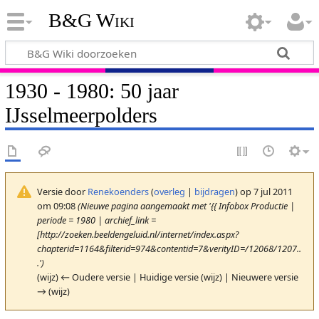
B&G Wiki
1930 - 1980: 50 jaar
IJsselmeerpolders
Versie door
Renekoenders
(
overleg
|
bijdragen
)
op 7 jul 2011
om 09:08
(Nieuwe pagina aangemaakt met '{{ Infobox Productie |
periode = 1980 | archief_link =
[http://zoeken.beeldengeluid.nl/internet/index.aspx?
chapterid=1164&filterid=974&contentid=7&verityID=/12068/1207..
.')
(wijz) ← Oudere versie | Huidige versie (wijz) | Nieuwere versie
→ (wijz)