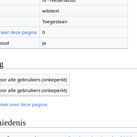
nl - Nederlands
wikitext
Toegestaan
 naar deze pagina
0
houd
Ja
ng
oor alle gebruikers (onbeperkt)
oor alle gebruikers (onbeperkt)
boek voor deze pagina.
iedenis