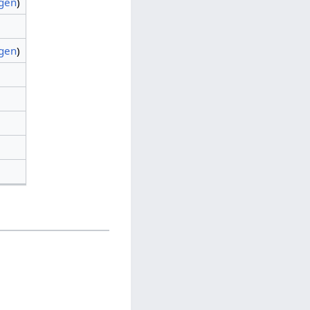
agen
)
agen
)