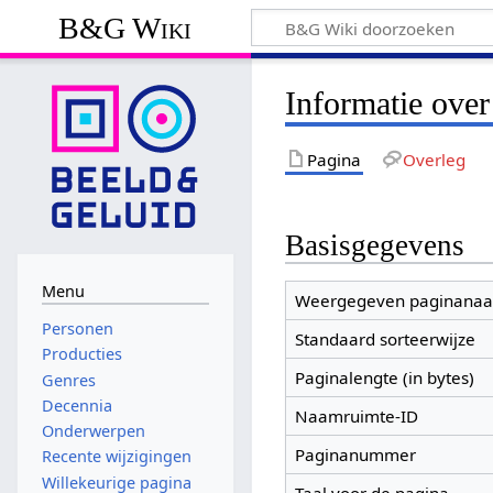
B&G Wiki
Informatie over
Pagina
Overleg
Basisgegevens
Menu
Weergegeven paginana
Personen
Standaard sorteerwijze
Producties
Paginalengte (in bytes)
Genres
Decennia
Naamruimte-ID
Onderwerpen
Paginanummer
Recente wijzigingen
Willekeurige pagina