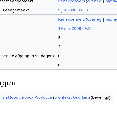
 heeft aangemaakt
Renekoenders
(
overleg
|
bijdr
 is aangemaakt
9 jul 2008 09:30
Renekoenders
(
overleg
|
bijdr
19 nov 2008 09:35
3
2
nnen de afgelopen 90 dagen)
0
0
appen
Sjabloon:Infobox Productie
(
brontekst bekijken
) (beveiligd)