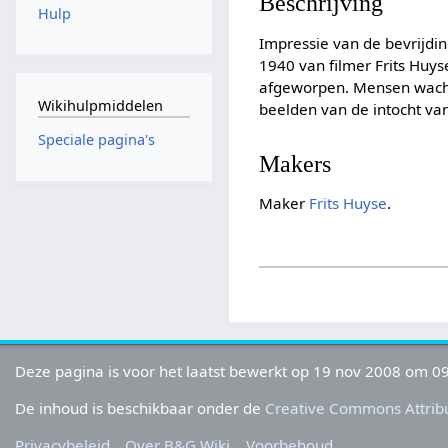
Beschrijving
Hulp
Impressie van de bevrijdi
1940 van filmer Frits Huy
afgeworpen. Mensen wachte
Wikihulpmiddelen
beelden van de intocht v
Speciale pagina's
Makers
Maker
Frits Huyse
.
Deze pagina is voor het laatst bewerkt op 19 nov 2008 om 09
De inhoud is beschikbaar onder de
Creative Commons Attribu
Privacybeleid
Over B&G Wiki
Voorbehoud