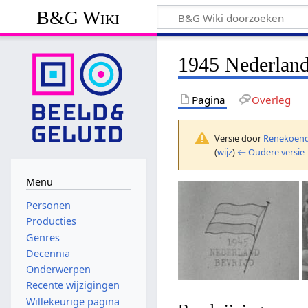
B&G Wiki
1945 Nederland
Pagina
Overleg
Versie door
Renekoend
(
wijz
)
← Oudere versie
Menu
Personen
Producties
Genres
Decennia
Onderwerpen
Recente wijzigingen
Willekeurige pagina