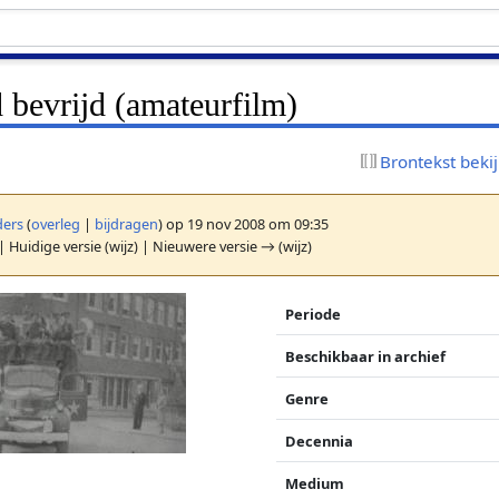
 bevrijd (amateurfilm)
Brontekst beki
ers
(
overleg
|
bijdragen
)
op 19 nov 2008 om 09:35
| Huidige versie (wijz) | Nieuwere versie → (wijz)
Periode
Beschikbaar in archief
Genre
Decennia
Medium