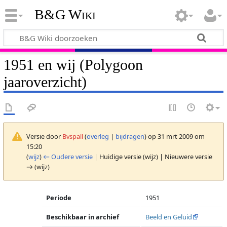
B&G Wiki
1951 en wij (Polygoon
jaaroverzicht)
Versie door
Bvspall
(
overleg
|
bijdragen
)
op 31 mrt 2009 om
15:20
(
wijz
)
← Oudere versie
| Huidige versie (wijz) | Nieuwere versie
→ (wijz)
Periode
1951
Beschikbaar in archief
Beeld en Geluid