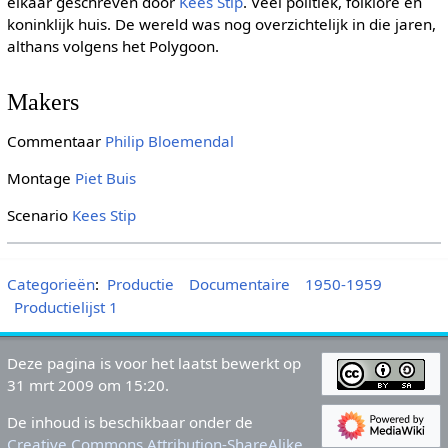
elkaar geschreven door
Kees Stip
. Veel politiek, folklore en
koninklijk huis. De wereld was nog overzichtelijk in die jaren,
althans volgens het Polygoon.
Makers
Commentaar
Philip Bloemendal
Montage
Piet Buis
Scenario
Kees Stip
Categorieën
:
Productie
Documentaire
1950-1959
Productielijst 1
Deze pagina is voor het laatst bewerkt op
31 mrt 2009 om 15:20.
De inhoud is beschikbaar onder de
Creative Commons Attribution-ShareAlike