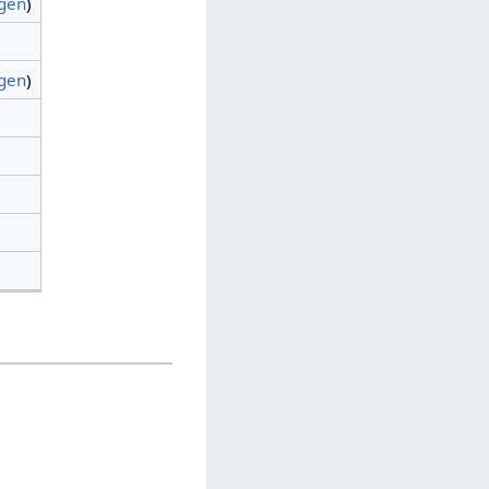
agen
)
agen
)