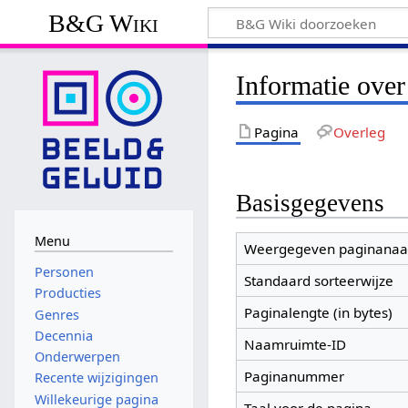
B&G Wiki
Informatie ove
Pagina
Overleg
Basisgegevens
Menu
Weergegeven paginana
Personen
Standaard sorteerwijze
Producties
Paginalengte (in bytes)
Genres
Decennia
Naamruimte-ID
Onderwerpen
Paginanummer
Recente wijzigingen
Willekeurige pagina