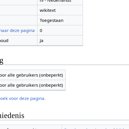
nl - Nederlands
wikitext
Toegestaan
 naar deze pagina
0
houd
Ja
ng
oor alle gebruikers (onbeperkt)
oor alle gebruikers (onbeperkt)
boek voor deze pagina.
iedenis