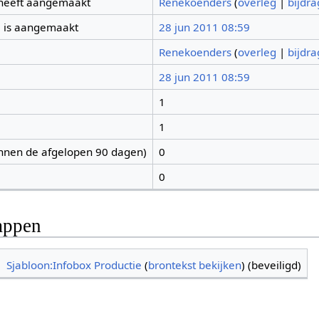
 heeft aangemaakt
Renekoenders
(
overleg
|
bijdr
 is aangemaakt
28 jun 2011 08:59
Renekoenders
(
overleg
|
bijdr
28 jun 2011 08:59
1
1
nnen de afgelopen 90 dagen)
0
0
appen
Sjabloon:Infobox Productie
(
brontekst bekijken
) (beveiligd)