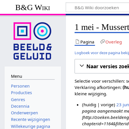
B&G Wiki
1 mei - Mussert
Pagina
Overleg
Logboek voor deze pagina beki
Naar versies zoe
Menu
Selectie voor verschillen:
Personen
Verklaring afkortingen:
(h
Producties
kleine wijziging.
Genres
huidig
vorige
23 ju
Decennia
pagina aangemaakt met '
2
Onderwerpen
[http://zoeken.beeldeng
3
Recente wijzigingen
chapterid=1164&filteri
j
Willekeurige pagina