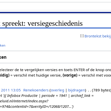
 spreekt: versiegeschiedenis
Brontekst beki
jken
ken
 selecteer de te vergelijken versies en toets ENTER of de knop o
uidig)
= verschil met huidige versie,
(vorige)
= verschil met voo
n 2011 13:05
Renekoenders
overleg
bijdragen
789 bytes
{{ Infobox Productie | periode = 1941 | archief_link =
eluid.nl/internet/index.aspx?
d=974&contentid=7&verityID=/12068/1207...'