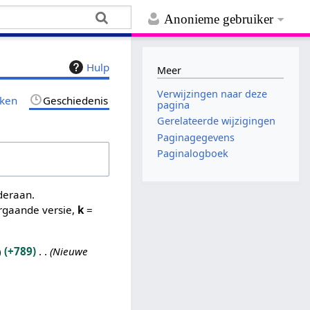
Anonieme gebruiker
Hulp
Meer
Verwijzingen naar deze
jken
Geschiedenis
pagina
Gerelateerde wijzigingen
Paginagegevens
Paginalogboek
nderaan.
rgaande versie,
k
=
+789
Nieuwe