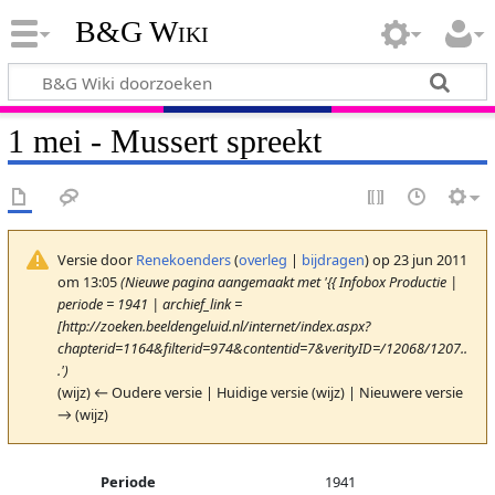
B&G Wiki
1 mei - Mussert spreekt
Versie door
Renekoenders
(
overleg
|
bijdragen
)
op 23 jun 2011
om 13:05
(Nieuwe pagina aangemaakt met '{{ Infobox Productie |
periode = 1941 | archief_link =
[http://zoeken.beeldengeluid.nl/internet/index.aspx?
chapterid=1164&filterid=974&contentid=7&verityID=/12068/1207..
.')
(wijz) ← Oudere versie | Huidige versie (wijz) | Nieuwere versie
→ (wijz)
Periode
1941