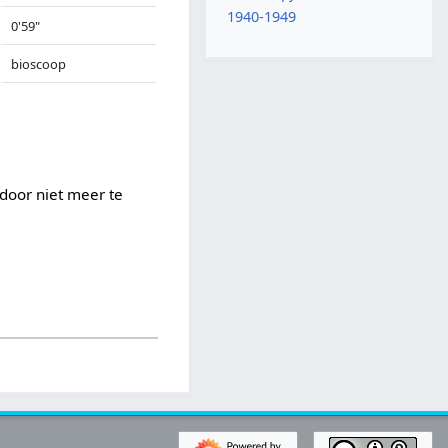
1940-1949
0'59"
bioscoop
rdoor niet meer te