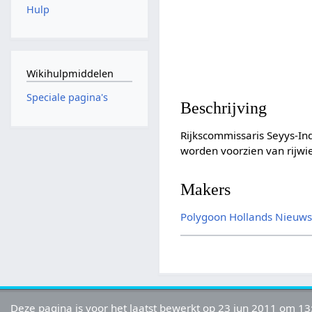
Hulp
Wikihulpmiddelen
Speciale pagina's
Beschrijving
Rijkscommissaris Seyys-Inq
worden voorzien van rijwie
Makers
Polygoon
Hollands Nieuw
Deze pagina is voor het laatst bewerkt op 23 jun 2011 om 13