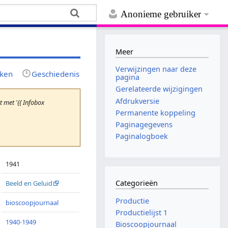
Anonieme gebruiker
Meer
Verwijzingen naar deze
jken
Geschiedenis
pagina
Gerelateerde wijzigingen
Afdrukversie
met '{{ Infobox
Permanente koppeling
Paginagegevens
Paginalogboek
1941
Categorieën
Beeld en Geluid
Productie
bioscoopjournaal
Productielijst 1
1940-1949
Bioscoopjournaal