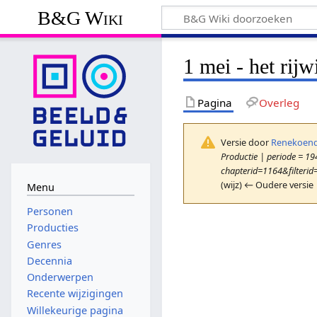
B&G Wiki
1 mei - het rijw
Pagina
Overleg
Versie door
Renekoend
Productie | periode = 194
chapterid=1164&filterid
(wijz) ← Oudere versie 
Menu
Personen
Producties
Genres
Decennia
Onderwerpen
Recente wijzigingen
Willekeurige pagina