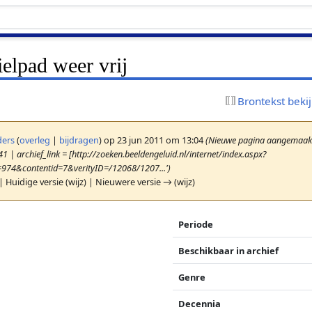
ielpad weer vrij
Brontekst beki
ers
(
overleg
|
bijdragen
)
op 23 jun 2011 om 13:04
(Nieuwe pagina aangemaakt 
1 | archief_link = [http://zoeken.beeldengeluid.nl/internet/index.aspx?
=974&contentid=7&verityID=/12068/1207...')
| Huidige versie (wijz) | Nieuwere versie → (wijz)
Periode
Beschikbaar in archief
Genre
Decennia