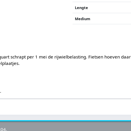
Lengte
Medium
uart schrapt per 1 mei de rijwielbelasting. Fietsen hoeven daa
lplaatjes.
s
.
:04.