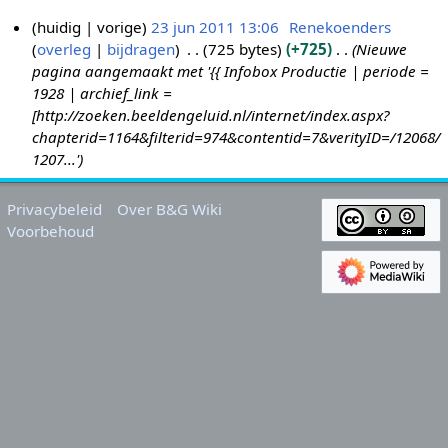
huidig
vorige
23 jun 2011 13:06
Renekoenders
overleg
bijdragen
725 bytes
+725
Nieuwe
2
pagina aangemaakt met '{{ Infobox Productie | periode =
3
1928 | archief_link =
j
[http://zoeken.beeldengeluid.nl/internet/index.aspx?
u
chapterid=1164&filterid=974&contentid=7&verityID=/12068/
n
1207...'
2
0
Privacybeleid
Over B&G Wiki
1
Voorbehoud
1